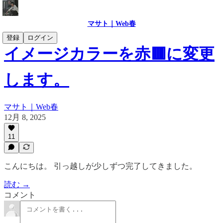
マサト｜Web春
登録
ログイン
イメージカラーを赤🟥に変更
します。
マサト｜Web春
12月 8, 2025
11
こんにちは。 引っ越しが少しずつ完了してきました。
読む →
コメント