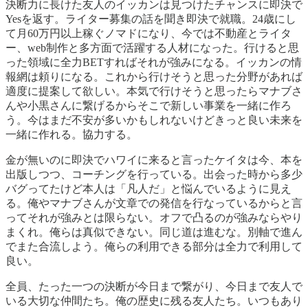
決断力に長けた友人のイッカンは見つけたチャンスに即決で
Yesを返す。ライター募集の話を聞き即決で就職。24歳にし
て月60万円以上稼ぐノマドになり、今では不動産とライタ
ー、web制作と多方面で活躍する人材になった。行けると思
った領域に全力BETすればそれが強みになる。イッカンの情
報網は頼りになる。これから行けそうと思った分野があれば
適度に提案して欲しい。本気で行けそうと思ったらマナブさ
んや小黒さんに繋げるからそこで新しい事業を一緒に作ろ
う。今はまだ不安が多いかもしれないけどきっと良い未来を
一緒に作れる。協力する。
金が無いのに即決でハワイに来ると言ったケイタは今、本を
出版しつつ、コーチングを行っている。出会った時から多少
バグってたけど本人は「凡人だ」と悩んでいるように見え
る。俺やマナブさんが文章での発信を行なっているからと言
ってそれが強みとは限らない。オフで凸るのが強みならやり
まくれ。俺らは真似できない。同じ道は進むな。別軸で進ん
でまた合流しよう。俺らの利用できる部分は全力で利用して
良い。
全員、たった一つの決断が今日まで繋がり、今日まで友人で
いる大切な仲間たち。俺の歴史に残る友人たち。いつもあり