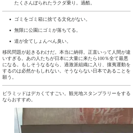
たくさんぼられたラクダ乗り。過酷。
ゴミをゴミ箱に捨てる文化がない。
無限に公園にゴミが落ちてる。
道が全てしょんべん臭い。
移民問題が起きるわけだ。本当に納得。正直いって人間が違
いすぎる。あの人たちが日本に大量に来たら100％全て最悪
になる。もしそうなるなら、過激派組織に入り、攘夷運動を
するのは必然かもしれない。そうならない日本であることを
願う。
ピラミッドはデカくてすごい。観光地スタンプラリーをする
ならおすすめ。