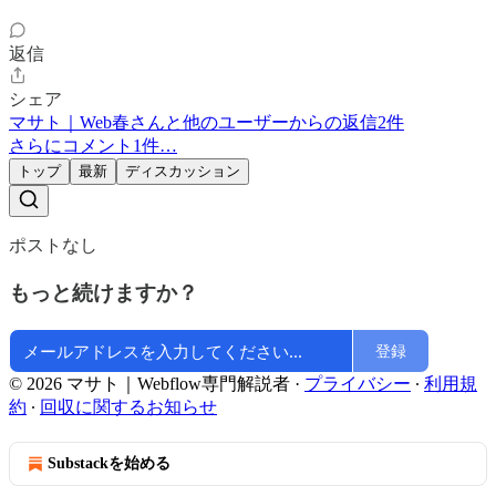
返信
シェア
マサト｜Web春さんと他のユーザーからの返信2件
さらにコメント1件…
トップ
最新
ディスカッション
ポストなし
もっと続けますか？
登録
© 2026 マサト｜Webflow専門解説者
·
プライバシー
∙
利用規
約
∙
回収に関するお知らせ
Substackを始める