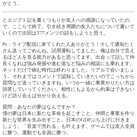
がとう。
とエジブト記を書くつもりが友人への感謝になっていたの
で、ここらで終了。引き続き周囲の友人たちについて書いて
いくので次回はT77メンツの話をしようと思う。
Ps：ライブ配信に来てくれた人ありがとう！そして通知たく
さん送ってごめんね。試用運転してました。俺は自分で言え
るほど人を見る能力があると思ってます。出会って話して仲
良くなれば強み発掘や進む道など悩みの相談にも乗れます。
ネットだけで絡む時代は終わりました。リアルで会いましょ
う。それまではコメントで認知していきたいのでこっちから
質問など送っていきますね。いつか一緒に事業やりたい方は
回答していってください。相性にもよるから約束はできない
けど語り合えば分かり合える。
質問：あなたの夢はなんですか？
僕の夢は日本に新たな革命を起こすこと。仲間と事業を作り
新たな世界を生み出すこと。日本のGDPぶち上げに行きま
しょう。「音楽で売れる」も叶えます。ゲームでは友人全員
に勝つ。運動でも全員に勝つ。