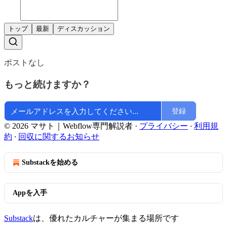
トップ
最新
ディスカッション
ポストなし
もっと続けますか？
登録
© 2026 マサト｜Webflow専門解説者
·
プライバシー
∙
利用規
約
∙
回収に関するお知らせ
Substackを始める
Appを入手
Substack
は、優れたカルチャーが集まる場所です