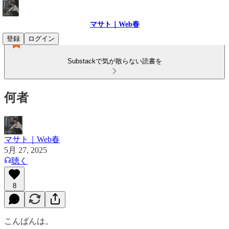
マサト｜Web春
登録
ログイン
Substackで気が散らない読書を
何者
マサト｜Web春
5月 27, 2025
聴く
8
こんばんは。