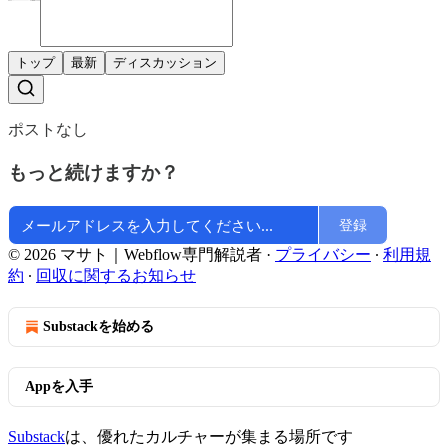
トップ
最新
ディスカッション
ポストなし
もっと続けますか？
登録
© 2026 マサト｜Webflow専門解説者
·
プライバシー
∙
利用規
約
∙
回収に関するお知らせ
Substackを始める
Appを入手
Substack
は、優れたカルチャーが集まる場所です