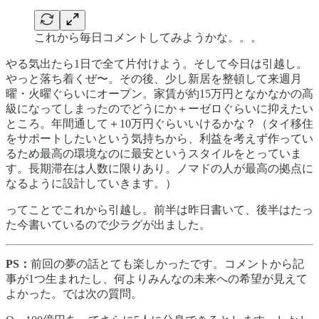
これから毎日コメントしてみようかな。。。
やる気出たら1日で全て片付けよう。そして今日は引越し。
やっと落ち着くぜ〜。その後、少し新居を整頓して来週月
曜・火曜ぐらいにオープン。家賃が約15万円となかなかの高
級になってしまったのでどうにか＋ーゼロぐらいに抑えたい
ところ。年間通して＋10万円ぐらいいけるかな？（タイ移住
をサポートしたいという気持ちから、利益を考えず作ってい
るため最高の環境なのに最安というスタイルをとっていま
す。長期滞在は人数に限りあり。ノマドの人が最高の拠点に
なるように設計していきます。）
ってことでこれから引越し。前半は昨日書いて、後半はたっ
た今書いているので少ラグが出ました。
PS：
前回の夢の話とても楽しかったです。コメントから記
事が1つ生まれたし、何よりみんなの未来への希望が見えて
よかった。では次の質問。