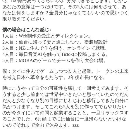
Q、100億円あってさらに5人に分身できるとします。しかし
あなたの意識は一つだけです。その5人には何をさせて、あ
なたは何をしますか？全員分じゃなくてもいいので思いつく
限り教えてください。
僕の場合はこんな感じ↓
1人目：Web制作の受注とディレクション。
2人目：仙台に帰って妻と過ごしつつ、塗装屋設計
3人目：NZに住んで羊を飼う。オンラインで就職。
4人目：毎日音楽AIを触ってTictokに投稿しまくる。
5人目：MOBAのゲームでチームを作り大会出場。
僕：タイに住んでゲームしつつ友人と起業。トークンの未来
を考え日本へ革命をもたらす。2年後市長になる。
時にこうやって自分の可能性を壊して一回考えてみます。そ
うすると少し前までは世界中いきたいと思っていたのでだん
だんと少なくなり別の目標にじわじわと移行してきた自分に
気がつけます。そしてこれら5人を別に作ってでもやりたい
のが今タイにいて仲間と起業することと、一旦リラックスす
ることでした。6月頭までには仙台に一度帰らないといけな
いのでそれまで全力で休みます。zzz