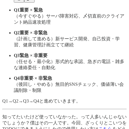
Q1重要 × 緊急
（今すぐやる）サーバ障害対応、〆切直前のクライア
ント納品速攻処理
Q2重要 × 非緊急
（計画して進める）新サービス開発、自己投資・学
習、健康管理計画立てて継続
Q3緊急 × 非重要
（任せる・最小化）形式的な承認、急ぎの電話・雑多
な連絡委任・自動化
Q4非重要 × 非緊急
（後回し・やめる）無目的SNSチェック、価値薄い会
議削除・制限
Q1→Q2→Q3→Q4と進めていきます。
知ってたいたけど使っていなかった。って人多いんじゃない
でしょうか？僕はその一人です。今回、ざっくりとこいつを
TODOにできるようにしたので使用したい方は
こちら
をどう