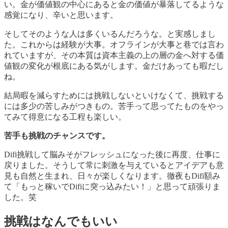
い。金が価値観の中心にあると金の価値が暴落してるような
感覚になり、辛いと思います。
そしてそのような人は多くいるんだろうな。と実感しまし
た。これからは経験が大事。オフラインが大事と巷では言わ
れていますが、その本質は資本主義の上の層の金へ対する価
値観の変化が根底にある気がします。金だけあっても暇だし
ね。
結局暇を減らすためには挑戦しないといけなくて、挑戦する
には多少の苦しみがつきもの。苦手って思ってたものをやっ
てみて得意になる工程も楽しい。
苦手も挑戦のチャンスです。
Difi挑戦して脳みそがフレッシュになった後に再度、仕事に
戻りました。そうして常に刺激を与えているとアイデアも意
見も自然と生まれ、日々が楽しくなります。徹夜もDifi額み
て「もっと稼いでDifiに突っ込みたい！」と思って頑張りま
した。笑
挑戦はなんでもいい