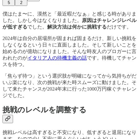
5
2
僕はたま〜に、漠然と「最近暇だなぁ」と感じる時がありま
した。しかし今はなくなりました。
原因はチャレンジレベル
が低すぎる
でした。
解決方法は何かに挑戦する
だけです。
2024年は自分の居場所が固まれば固まるだけ、新しい挑戦を
しなくなるという日々に直面しました。そして新しいことを
始めるのが億劫になりました。そんな時友人のブロガーに言
われたのが
イタリア人の待機主義の話
です。待機してチャン
スを待つ。
「焦らず待つ」という選択肢が明確になってから気持ちがだ
いぶ楽になり、次の挑戦が来た時スムーズに動けました。そ
して来たチャンスが2024年末に行った1000万円稼ぐチャレン
ジでした。
挑戦のレベルを調整する
挑戦レベルは高すぎると不安になり、低すぎると退屈になり
ます。なので少し不安に思うぐらいがちょうどいい。