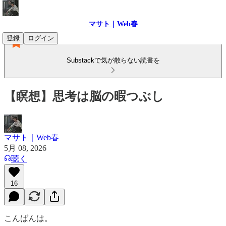
マサト｜Web春
登録
ログイン
Substackで気が散らない読書を
【瞑想】思考は脳の暇つぶし
マサト｜Web春
5月 08, 2026
聴く
16
こんばんは。