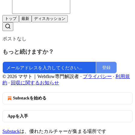
トップ
最新
ディスカッション
ポストなし
もっと続けますか？
登録
© 2026 マサト｜Webflow専門解説者
·
プライバシー
∙
利用規
約
∙
回収に関するお知らせ
Substackを始める
Appを入手
Substack
は、優れたカルチャーが集まる場所です