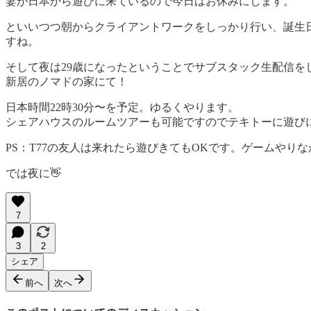
妻が日本から遊びに来ているので今日はお休みにします。
といいつつ朝からクライアントワークをしっかり行い、誕生日
すね。
そして夜は29歳になったということでサブスタック生配信を
新居のノマドの家にて！
日本時間22時30分〜を予定。ゆるくやります。
シェアハウスのルームツアーも可能ですのでテキトーに遊び
PS：T77の友人は来れたら遊びきてもOKです。ゲームやり
では夜に👋
7
3
2
シェア
前へ
次へ