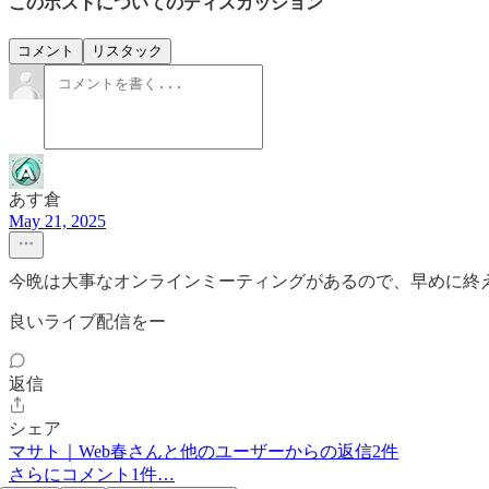
このポストについてのディスカッション
コメント
リスタック
あす倉
May 21, 2025
今晩は大事なオンラインミーティングがあるので、早めに終
良いライブ配信をー
返信
シェア
マサト｜Web春さんと他のユーザーからの返信2件
さらにコメント1件…