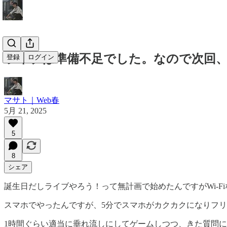
ライブは準備不足でした。なので次回
登録
ログイン
マサト｜Web春
5月 21, 2025
5
8
シェア
誕生日だしライブやろう！って無計画で始めたんですがWi-Fi
スマホでやったんですが、5分でスマホがカクカクになりフ
1時間ぐらい適当に垂れ流しにしてゲームしつつ、きた質問