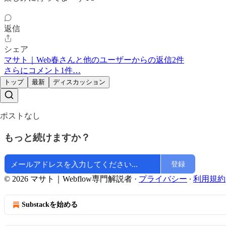
返信
シェア
マサト｜Web春さんと他のユーザーからの返信2件
さらにコメント1件…
トップ
最新
ディスカッション
ポストなし
もっと続けますか？
登録
© 2026 マサト｜Webflow専門解説者
·
プライバシー
∙
利用規約
Substackを始める