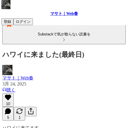
マサト｜Web春
登録
ログイン
Substackで気が散らない読書を
ハワイに来ました(最終日)
マサト｜Web春
3月 24, 2025
聴く
10
5
1
ハワイに来てます。