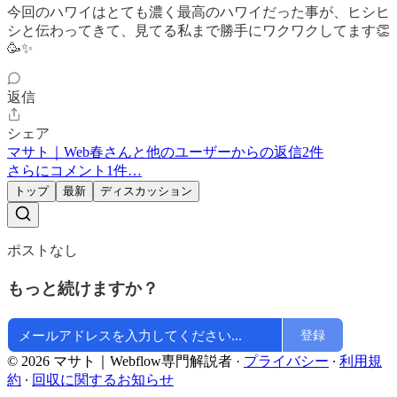
今回のハワイはとても濃く最高のハワイだった事が、ヒシヒ
シと伝わってきて、見てる私まで勝手にワクワクしてます👏
🥳✨
返信
シェア
マサト｜Web春さんと他のユーザーからの返信2件
さらにコメント1件…
トップ
最新
ディスカッション
ポストなし
もっと続けますか？
登録
© 2026 マサト｜Webflow専門解説者
·
プライバシー
∙
利用規
約
∙
回収に関するお知らせ