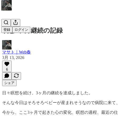
瞑想3ヶ月継続の記録
登録
ログイン
マサト｜Web春
3月 13, 2026
6
シェア
日々瞑想を続け、3ヶ月の継続を達成しました。
そんな今日はそろそろベビーが産まれそうなので病院に来て
今から、ここ3ヶ月で起きた心の変化、瞑想の過程、最近の