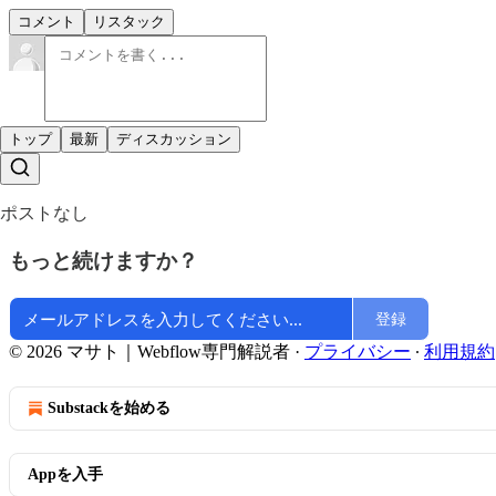
コメント
リスタック
トップ
最新
ディスカッション
ポストなし
もっと続けますか？
登録
© 2026 マサト｜Webflow専門解説者
·
プライバシー
∙
利用規約
Substackを始める
Appを入手