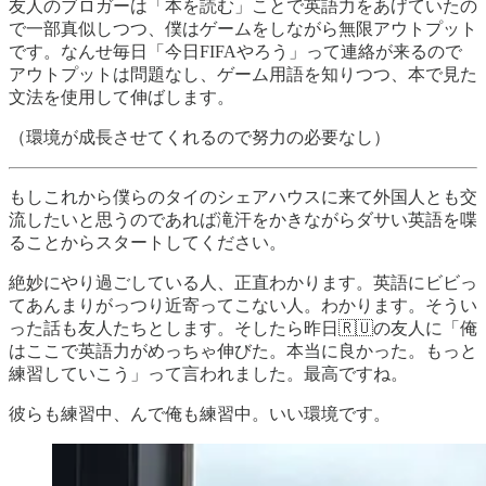
友人のブロガーは「本を読む」ことで英語力をあげていたの
で一部真似しつつ、僕はゲームをしながら無限アウトプット
です。なんせ毎日「今日FIFAやろう」って連絡が来るので
アウトプットは問題なし、ゲーム用語を知りつつ、本で見た
文法を使用して伸ばします。
（環境が成長させてくれるので努力の必要なし）
もしこれから僕らのタイのシェアハウスに来て外国人とも交
流したいと思うのであれば滝汗をかきながらダサい英語を喋
ることからスタートしてください。
絶妙にやり過ごしている人、正直わかります。英語にビビっ
てあんまりがっつり近寄ってこない人。わかります。そうい
った話も友人たちとします。そしたら昨日🇷🇺の友人に「俺
はここで英語力がめっちゃ伸びた。本当に良かった。もっと
練習していこう」って言われました。最高ですね。
彼らも練習中、んで俺も練習中。いい環境です。