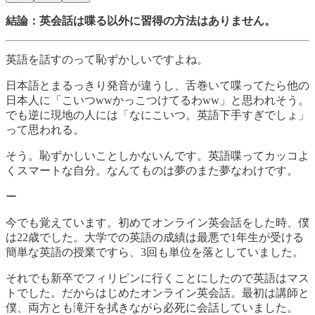
結論：英会話は喋る以外に習得の方法はありません。
英語を話すのって恥ずかしいですよね。
日本語とまるっきり発音が違うし、舌巻いて喋ってたら他の
日本人に「こいつwwかっこつけてるわww」と思われそう。
でも逆に現地の人には「なにこいつ。英語下手すぎでしょ」
って思われる。
そう。恥ずかしいことしかないんです。英語喋ってカッコよ
くスマートな自分。なんてものは夢のまた夢なわけです。
ー
今でも覚えています。初めてオンライン英会話をした時、僕
は22歳でした。大学での英語の成績は最悪で1年生が受ける
簡単な英語の授業ですら、3回も単位を落としていました。
それでも新卒でフィリピンに行くことにしたので英語はマス
トでした。だからはじめたオンライン英会話。最初は講師と
僕、両方とも滝汗を拭きながら必死に会話していました。