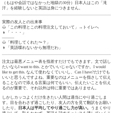
（もはや会話ではなかった地獄の30分）日本人はこの「滝
汗」を経験しないと英語は身につきません。
実際の友人との出来事
🌰「この料理とこの料理注文しておいて」→トイレへ
👦「・・・」
———
🌰「料理してくれた〜？」
👦「英語喋れないから無理だわ」
注文は最悪メニュー表を指差すだけでもできます。文で話し
たいならI want to this. とかでいいじゃないですか。I would
like to get this. なんて使わなくていいし、Can I have?だけでも
いいと思うんですよね。重要なのはメニューを指さして伝え
ることなので添える言葉は何でもいい。伝えたいことを伝え
るのが重要で、それ以外は特に重要ではありません。
しかしカッコよくだけ生きたい人間は適当にやり過ごしま
す。目を合わさず過ごしたり、友人の方を見て翻訳をお願い
したり。
日本人は平均してやり過ごし力が高い。
うまくやり