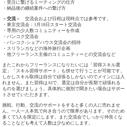
・受注に繋げるミーティングの仕方
・納品後の継続案件への繋げ方
＜
交流
＞ 交流会および日程は現時点では参考です。
・東京交流会：1月18日スタート交流会
・専用の少人数コミュニティーを作成
・バンコク交流会
・バンコク-シェアハウス交流会の招待
・スリランカなどの海外旅行企画
・他フリーランス主催のコミュニティーとの交流会など
またこれからフリーランスになりたいには「習得スキル選
定」「スキル習得サポート」も併せて行うことが可能です。
しかしスキル取得は自分で頑張るしかないのでメインには入
れません。また習得はAIで、選定は自分が長期で頑張れる
ものを選びましょう。具体的に個別で聞きたい場合はサポー
トさせていただきます。
挑戦、行動、交流のサポートをすると多くの人に売れませ
ん。一人一人本気で向き合うので限界があります。そのため
多くて5人を限定にします。また交流会でしっかり仲良くな
ることなども考えて人数は少なめにします。