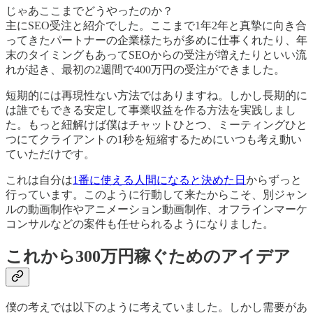
じゃあここまでどうやったのか？
主にSEO受注と紹介でした。ここまで1年2年と真摯に向き合
ってきたパートナーの企業様たちが多めに仕事くれたり、年
末のタイミングもあってSEOからの受注が増えたりといい流
れが起き、最初の2週間で400万円の受注ができました。
短期的には再現性ない方法ではありますね。しかし長期的に
は誰でもできる安定して事業収益を作る方法を実践しまし
た。もっと紐解けば僕はチャットひとつ、ミーティングひと
つにてクライアントの1秒を短縮するためにいつも考え動い
ていただけです。
これは自分は
1番に使える人間になると決めた日
からずっと
行っています。このように行動して来たからこそ、別ジャン
ルの動画制作やアニメーション動画制作、オフラインマーケ
コンサルなどの案件も任せられるようになりました。
これから300万円稼ぐためのアイデア
僕の考えでは以下のように考えていました。しかし需要があ