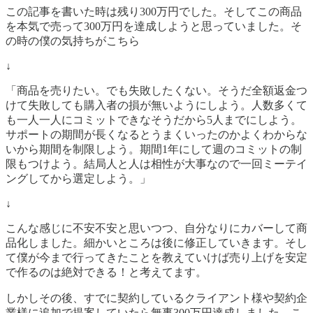
この記事を書いた時は残り300万円でした。そしてこの商品
を本気で売って300万円を達成しようと思っていました。そ
の時の僕の気持ちがこちら
↓
「商品を売りたい。でも失敗したくない。そうだ全額返金つ
けて失敗しても購入者の損が無いようにしよう。人数多くて
も一人一人にコミットできなそうだから5人までにしよう。
サポートの期間が長くなるとうまくいったのかよくわからな
いから期間を制限しよう。期間1年にして週のコミットの制
限もつけよう。結局人と人は相性が大事なので一回ミーテイ
ングしてから選定しよう。」
↓
こんな感じに不安不安と思いつつ、自分なりにカバーして商
品化しました。細かいところは後に修正していきます。そし
て僕が今まで行ってきたことを教えていけば売り上げを安定
で作るのは絶対できる！と考えてます。
しかしその後、すでに契約しているクライアント様や契約企
業様に追加で提案していたら無事300万円達成しました。こ