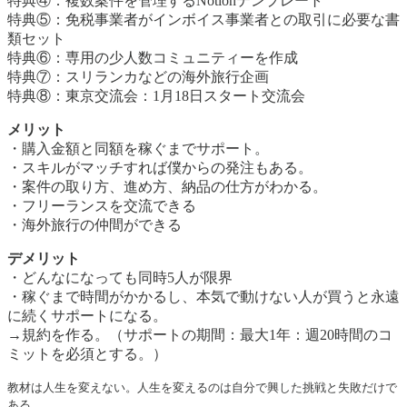
特典④：複数案件を管理するNotionテンプレート
特典⑤：免税事業者がインボイス事業者との取引に必要な書
類セット
特典⑥：専用の少人数コミュニティーを作成
特典⑦：スリランカなどの海外旅行企画
特典⑧：東京交流会：1月18日スタート交流会
メリット
・購入金額と同額を稼ぐまでサポート。
・スキルがマッチすれば僕からの発注もある。
・案件の取り方、進め方、納品の仕方がわかる。
・フリーランスを交流できる
・海外旅行の仲間ができる
デメリット
・どんなになっても同時5人が限界
・稼ぐまで時間がかかるし、本気で動けない人が買うと永遠
に続くサポートになる。
→規約を作る。（サポートの期間：最大1年：週20時間のコ
ミットを必須とする。）
教材は人生を変えない。人生を変えるのは自分で興した挑戦と失敗だけで
ある。