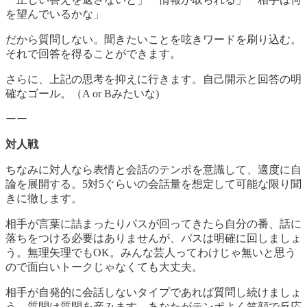
を望んでいるかな」
だから質問しない。聞きたいことを呟きワードを刷り込む。
それで回答を得ることができます。
さらに、上記の思考を抑えに行きます。自己開示と回答の明
確なゴール。（A or Bみたいな)
ーー
対人戦
ちなみに対人なら表情と会話のテンポを意識して、適度に自
論を展開する。5対5ぐらいの会話量を想定して可能な限り聞
きに徹します。
相手が言葉に詰まったりパスが回ってきたら自分の番、話に
落ちをつける必要はありませんが、パスは明確に回しましょ
う。無理矢理でもOK。みんな芸人ってわけじゃ無いと思う
ので面白いトークじゃなくても大丈夫。
相手が自発的に会話しないタイプであれば質問し続けましょ
う。質問は質問を産みます。あなたがテンポよく笑顔で反応