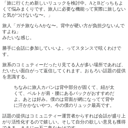
「旅に行くため新しいリュックを検討中。AとBどっちもよ
くて悩みまくりです。旅人に必要な機能って実際に旅しない
と気がつけないな〜。」
旅人「ガチ旅ならAかな〜。背中が硬い方が負担少ないんで
すよね」
みたいな感じ。
勝手に会話に参加していいよ。ってスタンスで呟くわけで
す。
旅系のコミュティーだったり見てる人が多い場所であれば、
だいたい面白がって返信してくれます。おもろい話題の提供
を意識する。
ちなみに旅人カバンは背中部分が固くて、紐が太
くて、ベルトが肩・腰にあるバックがおすすめだ
よ。あとは好み。僕のは背面が網になってて背中
に汗かかないやつ。今の僕のリュック最高です。
話題の提供はコミュニティー運営者からすれば会話が盛り上
がり活性化するので嬉しい。そして自分の欲しい意見も獲得
できる。まさに一石二鳥なわけです。