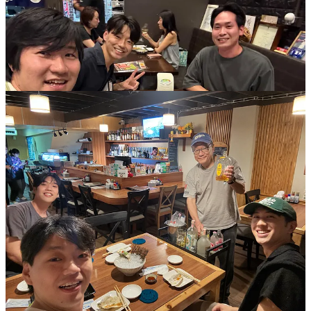
バンコクにいると交流が多くて今のペースだと写真をあげき
れないw
左上：阪神応援会（負けた）
右上：毎朝散歩中に出会ういっぬ
左下：その飼い主さんの居酒屋で多分送迎会
右下：今。友人のロシア人モデルが来てくれた。一緒に作業