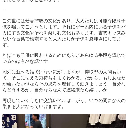
ー
この世には若者搾取の文化があり、大人たちは可能な限り子
供を騙してこようとします。それにゲーム内にいる子供をバ
カにする文化やそれを楽しむ文化もあります。害悪キッズみ
たいな言葉で検索すると大人たちが子供を袋叩きにしてま
す。
たばこも子供に吸わせるためにありとあらゆる手段を講じて
いるのは有名な話です。
同列に並べる話ではない気がしますが、搾取型の人間もい
て、そこに怯える気持ちもよくわかる。だから、もしあなた
が会いたい側ならその思考を理解して動きましょう。自分な
らどうするか。自分ならなんて連絡来たら嬉しいか。
再現していくうちに交流レベルは上がり、いつの間にか人の
集まる人になっていけますよ。