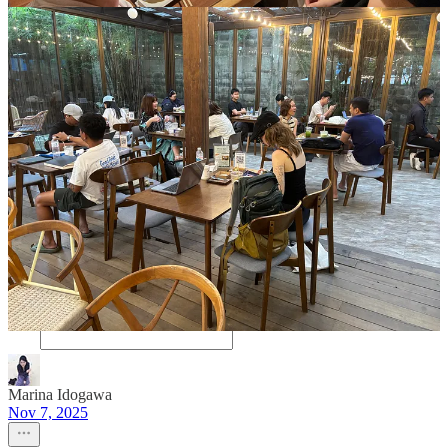
中
9
3
シェア
前へ
次へ
このポストについてのディスカッション
コメント
リスタック
Marina Idogawa
Nov 7, 2025