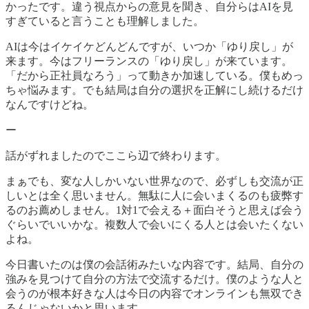
かったです。違う視点からの意見を聞き、自分らはAIを見
すぎていると言うことも理解しました。
AIは今はイケイケどんどんですが、いつか「ゆり戻し」が
来ます。今はフリーランスの「ゆり戻し」が来ています。
「だから正社員なろう」って動きか加速している。僕もめっ
ちゃ悩みます。でも結局は自分の選択を正解にし続けるだけ
なんですけどね。
ー
話がずれましたのでここら辺で終わります。
まぁでも、変な人しかいない世界なので、必ずしも交流が正
しいとは全く思いません。無駄に人に会いまくるのも疲弊す
るのお薦めしません。1対1で会える＋面白そうと思えば会う
ぐらいでいいかな。複数人で会いにくる人とは会いたくない
よね。
今日書いたのは僕の会話術みたいな内容です。結局、自分の
強みを見つけて自分の方法で交流するだけ。僕のような人と
会うのが根本好きな人は今日の内容でオンラインも無双でき
るんじゃないかと思います。