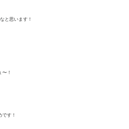
かなと思います！
ょ〜！
。
めです！