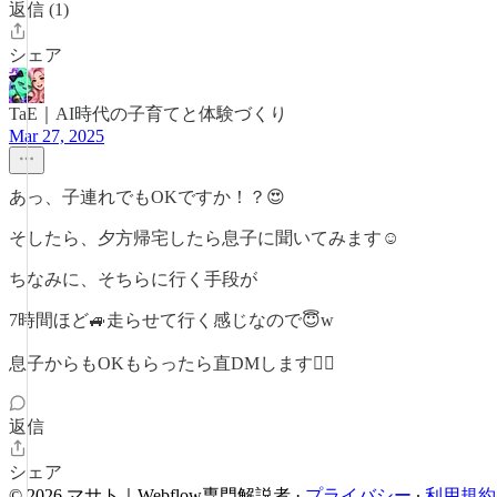
返信 (1)
シェア
TaE｜AI時代の子育てと体験づくり
Mar 27, 2025
あっ、子連れでもOKですか！？😍
そしたら、夕方帰宅したら息子に聞いてみます☺️
ちなみに、そちらに行く手段が
7時間ほど🚙走らせて行く感じなので😇w
息子からもOKもらったら直DMします🙇‍♀️
返信
シェア
© 2026 マサト｜Webflow専門解説者
·
プライバシー
∙
利用規約