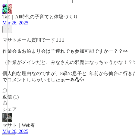
TaE｜AI時代の子育てと体験づくり
Mar 26, 2025
マサトさーん質問でーす🙋‍♀️✨
作業会＆お泊まり会は子連れでも参加可能ですかー？？👀
（作業がメインだと、みなさんの邪魔になっちゃうかな！？
個人的な理由なのですが、8歳の息子と1年前から仙台に行
でコメントしちゃいましたぁー🙏🫣💦
返信 (1)
シェア
マサト｜Web春
Mar 26, 2025