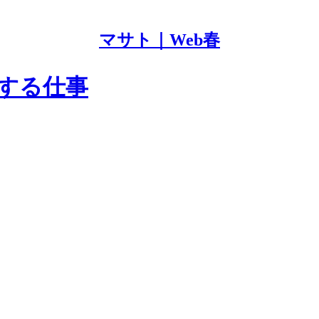
マサト｜Web春
する仕事