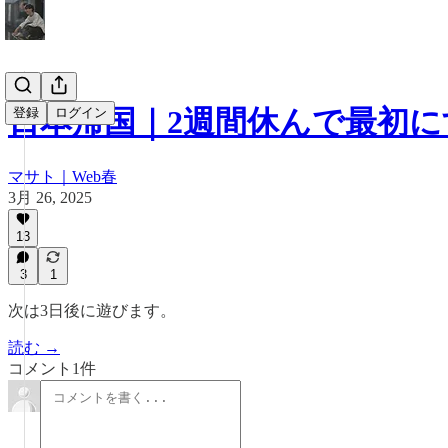
日本帰国｜2週間休んで最初に
登録
ログイン
マサト｜Web春
3月 26, 2025
13
3
1
次は3日後に遊びます。
読む →
コメント1件