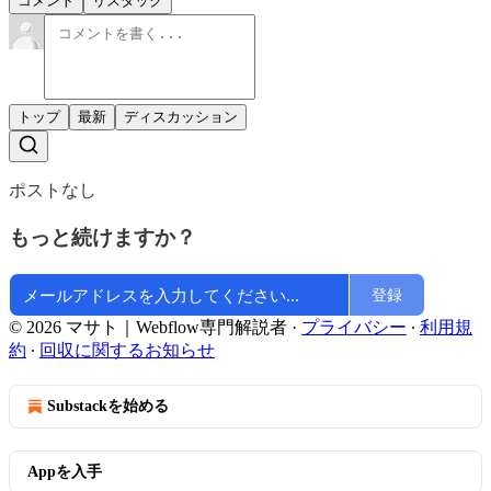
コメント
リスタック
トップ
最新
ディスカッション
ポストなし
もっと続けますか？
登録
© 2026 マサト｜Webflow専門解説者
·
プライバシー
∙
利用規
約
∙
回収に関するお知らせ
Substackを始める
Appを入手