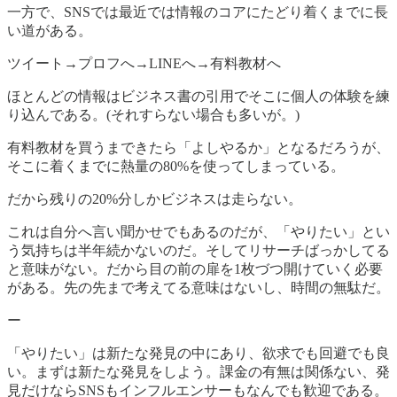
一方で、SNSでは最近では情報のコアにたどり着くまでに長
い道がある。
ツイート→プロフへ→LINEへ→有料教材へ
ほとんどの情報はビジネス書の引用でそこに個人の体験を練
り込んである。(それすらない場合も多いが。)
有料教材を買うまできたら「よしやるか」となるだろうが、
そこに着くまでに熱量の80%を使ってしまっている。
だから残りの20%分しかビジネスは走らない。
これは自分へ言い聞かせでもあるのだが、「やりたい」とい
う気持ちは半年続かないのだ。そしてリサーチばっかしてる
と意味がない。だから目の前の扉を1枚づつ開けていく必要
がある。先の先まで考えてる意味はないし、時間の無駄だ。
ー
「やりたい」は新たな発見の中にあり、欲求でも回避でも良
い。まずは新たな発見をしよう。課金の有無は関係ない、発
見だけならSNSもインフルエンサーもなんでも歓迎である。